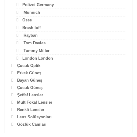
Polizei Germany
Munnich
Osse
Brash loff
Rayban
Tom Davies
Tommy Miller
London London
Çocuk Optik
Erkek Güneş
Bayan Güneş
Çocuk Güneş
Şeffaf Lensler
MultiFokal Lensler
Renkli Lensler
Lens Solüsyonları
Gözlük Camları