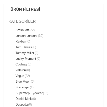
ÜRÜN FİLTRESİ
KATEGORİLER
Brash loff
(22)
London London
(30)
Rayban
(0)
Tom Davies
(0)
Tommy Miller
(0)
Lucky Moment
(0)
Coolway
(0)
Valeron
(0)
Vogue
(22)
Blue Moon
(0)
Slazenger
(1)
Superstep Eyewear
(18)
Daniel Mink
(0)
Despada
(0)