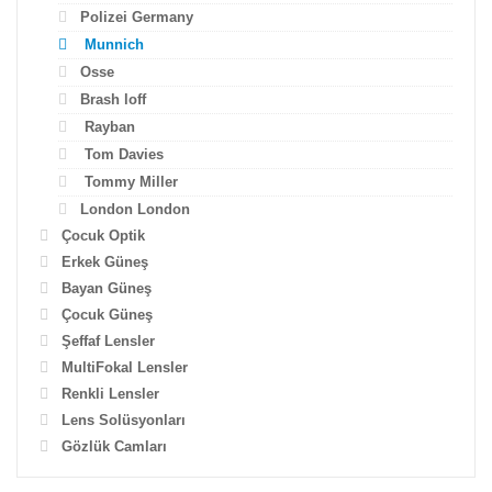
Polizei Germany
Munnich
Osse
Brash loff
Rayban
Tom Davies
Tommy Miller
London London
Çocuk Optik
Erkek Güneş
Bayan Güneş
Çocuk Güneş
Şeffaf Lensler
MultiFokal Lensler
Renkli Lensler
Lens Solüsyonları
Gözlük Camları